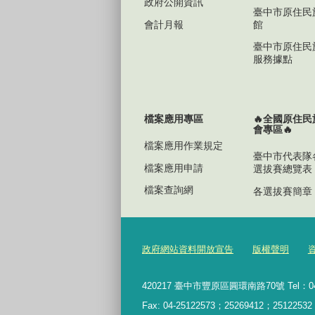
政府公開資訊
臺中市原住民
會計月報
館
臺中市原住民
服務據點
檔案應用專區
🔥全國原住
會專區🔥
檔案應用作業規定
臺中市代表隊
檔案應用申請
選拔賽總覽表
檔案查詢網
各選拔賽簡章
政府網站資料開放宣告
版權聲明
420217 臺中市豐原區圓環南路70號 Tel：04
Fax: 04-25122573；25269412；25122