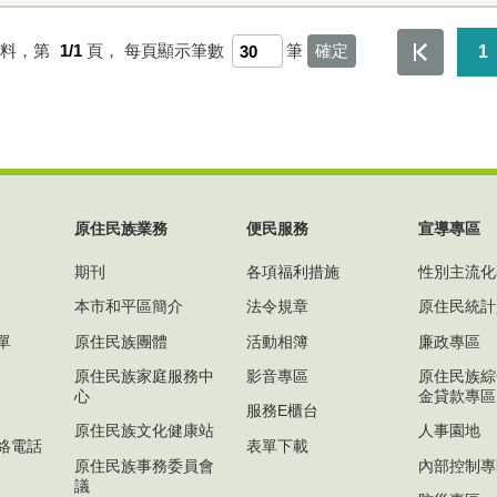
資料，第
1/1
頁，
每頁顯示筆數
筆
1
原住民族業務
便民服務
宣導專區
期刊
各項福利措施
性別主流化
本市和平區簡介
法令規章
原住民統計
單
原住民族團體
活動相簿
廉政專區
原住民族家庭服務中
影音專區
原住民族綜
心
金貸款專區
服務E櫃台
原住民族文化健康站
人事園地
絡電話
表單下載
原住民族事務委員會
內部控制專
議