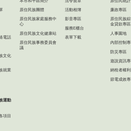
本市和平區簡介
法令規章
原住民統計
單
原住民族團體
活動相簿
廉政專區
原住民族家庭服務中
影音專區
原住民族綜
心
金貸款專區
服務E櫃台
原住民族文化健康站
人事園地
絡電話
表單下載
原住民族事務委員會
內部控制專
議
防災專區
族文化
遊說資訊專
族就業
納稅者權利
節電成效專
民族運動
各項目