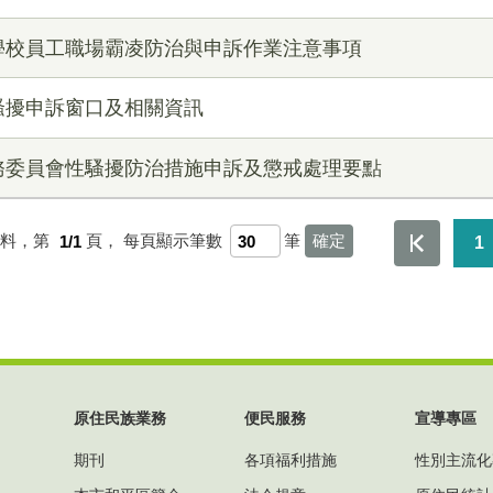
學校員工職場霸凌防治與申訴作業注意事項
騷擾申訴窗口及相關資訊
務委員會性騷擾防治措施申訴及懲戒處理要點
資料，第
1/1
頁，
每頁顯示筆數
筆
1
原住民族業務
便民服務
宣導專區
期刊
各項福利措施
性別主流化