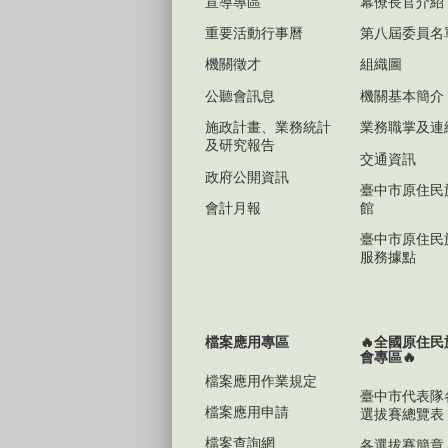
宣導專區
幕僚長官介紹
重要活動行事曆
第八屆委員名
機關徵才
組織圖
公聽會訊息
機關基本簡介
施政計畫、業務統計
業務職掌及連
及研究報告
交通資訊
政府公開資訊
臺中市原住民
會計月報
館
臺中市原住民
服務據點
檔案應用專區
🔥全國原住
會專區🔥
檔案應用作業規定
臺中市代表隊
檔案應用申請
選拔賽總覽表
檔案查詢網
各選拔賽簡章