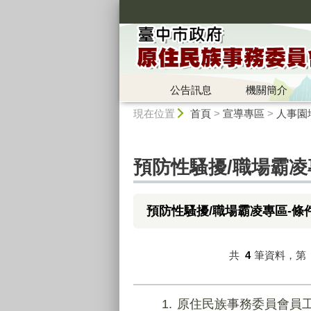
:::
公告訊息
機關簡介
:::
現在位置
首頁
>
宣導專區
>
人事園
預防性騷擾/職場霸凌
預防性騷擾/職場霸凌專區-條
共
4
筆資料，第
1
原住民族事務委員會員