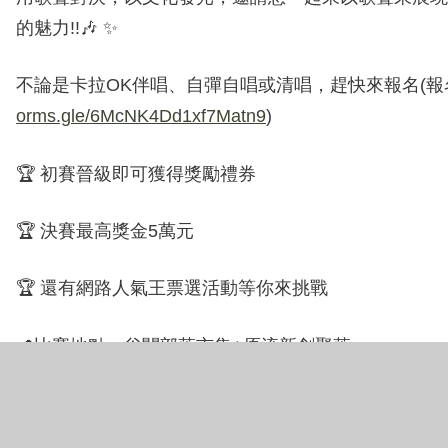
的魅力!!🎶 ✨
不論是卡拉OK伴唱、自彈自唱或清唱，趕快來報名(報
orms.gle/6McNK4Dd1xf7Matn9
)
🏆 初賽晉級即可獲得獎勵禮券
🏆 決賽最高獎金5萬元
🏆 還有網路人氣王票選活動等你來挑戰
📍比賽地點：谷關部落市集+原流新創聚落
快邀請親朋好友一起報名，把最動人的原民好聲音唱給