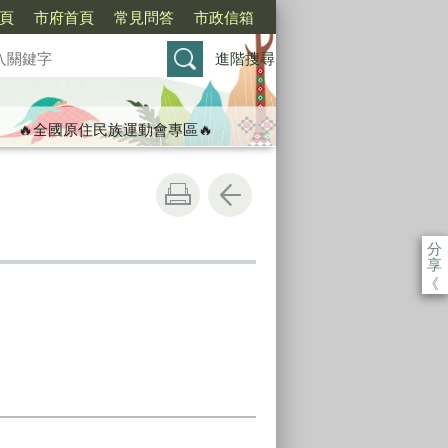
頁
市府首頁
常見問答
市政信箱
進階搜尋
🔥全國原住民族運動會專區🔥
分
享
《